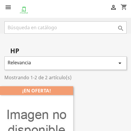
shopping_cart



HP
Relevancia

Mostrando 1-2 de 2 artículo(s)
¡EN OFERTA!